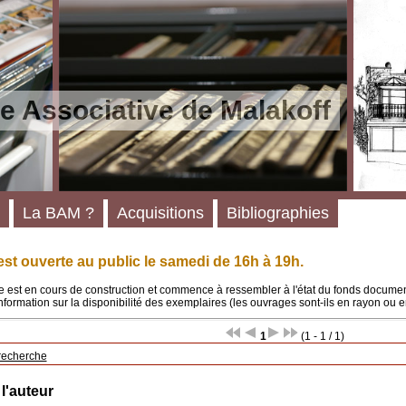
e Associative de Malakoff
La BAM ?
Acquisitions
Bibliographies
st ouverte au public le samedi de 16h à 19h.
 est en cours de construction et commence à ressembler à l'état du fonds documenta
'information sur la disponibilité des exemplaires (les ouvrages sont-ils en rayon ou e
1
(1 - 1 / 1)
recherche
 l'auteur