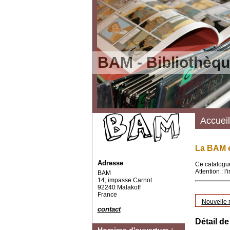
BAM - Bibliothèqu
Accueil
La BAM e
Adresse
Ce catalogue
Attention : l
BAM
14, impasse Carnot
92240 Malakoff
France
Nouvelle 
contact
Détail de