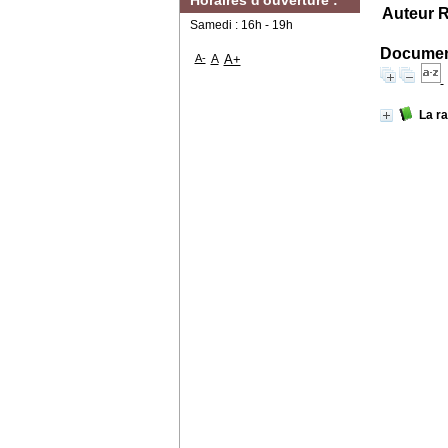
Horaires d'ouverture :
Auteur R
Samedi : 16h - 19h
Document
A-
A
A+
La ra