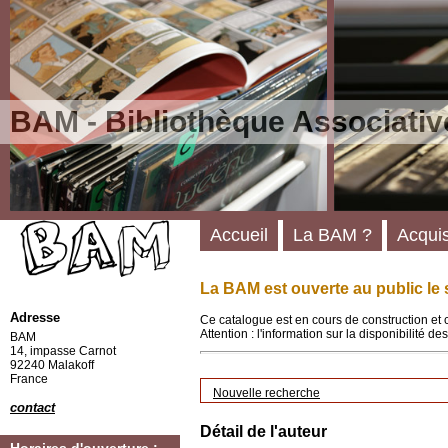
BAM - Bibliothèque Associativ
Accueil
La BAM ?
Acquis
La BAM est ouverte au public le 
Adresse
Ce catalogue est en cours de construction et 
Attention : l'information sur la disponibilité 
BAM
14, impasse Carnot
92240 Malakoff
France
Nouvelle recherche
contact
Détail de l'auteur