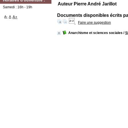
Horaires d'ouverture :
Auteur Pierre André Jarillot
Samedi : 16h - 19h
Documents disponibles écrits par
A-
A
A+
Faire une suggestion
Anarchisme et sciences sociales
/
S