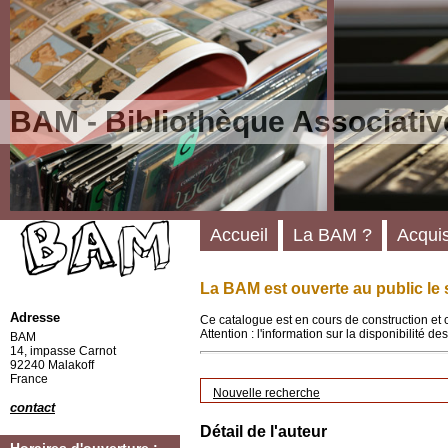
BAM - Bibliothèque Associativ
Accueil
La BAM ?
Acquis
La BAM est ouverte au public le 
Adresse
Ce catalogue est en cours de construction et 
Attention : l'information sur la disponibilité 
BAM
14, impasse Carnot
92240 Malakoff
France
Nouvelle recherche
contact
Détail de l'auteur