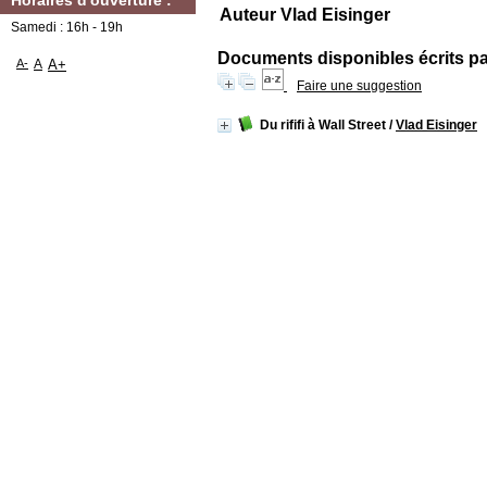
Horaires d'ouverture :
Auteur Vlad Eisinger
Samedi : 16h - 19h
Documents disponibles écrits par
A-
A
A+
Faire une suggestion
Du rififi à Wall Street
/
Vlad Eisinger