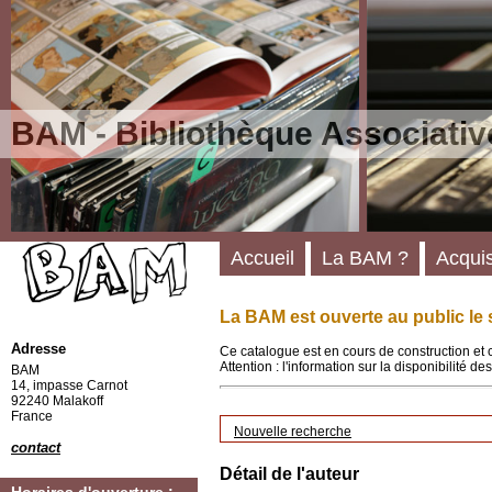
BAM - Bibliothèque Associativ
Accueil
La BAM ?
Acquis
La BAM est ouverte au public le 
Adresse
Ce catalogue est en cours de construction et 
Attention : l'information sur la disponibilité 
BAM
14, impasse Carnot
92240 Malakoff
France
Nouvelle recherche
contact
Détail de l'auteur