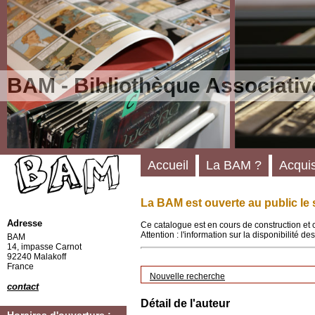
BAM - Bibliothèque Associativ
Accueil
La BAM ?
Acquis
La BAM est ouverte au public le 
Adresse
Ce catalogue est en cours de construction et 
Attention : l'information sur la disponibilité 
BAM
14, impasse Carnot
92240 Malakoff
France
Nouvelle recherche
contact
Détail de l'auteur