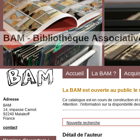
BAM - Bibliothèque Associativ
Accueil
La BAM ?
Acquis
La BAM est ouverte au public le 
Adresse
Ce catalogue est en cours de construction et 
Attention : l'information sur la disponibilité 
BAM
14, impasse Carnot
92240 Malakoff
France
Nouvelle recherche
contact
Détail de l'auteur