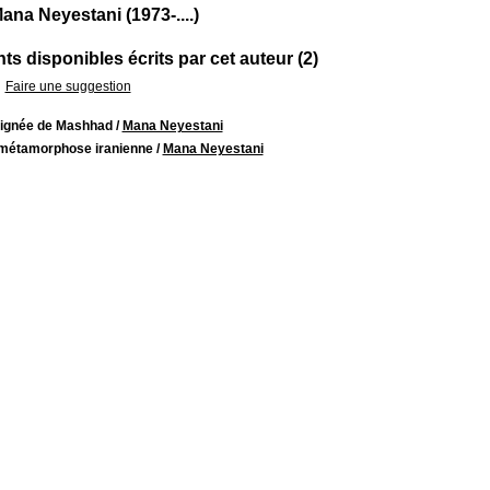
ana Neyestani (1973-....)
s disponibles écrits par cet auteur (2)
Faire une suggestion
aignée de Mashhad
/
Mana Neyestani
métamorphose iranienne
/
Mana Neyestani