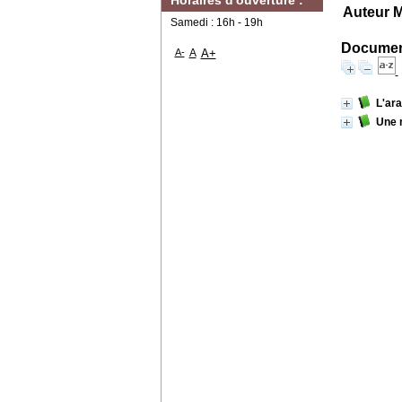
Horaires d'ouverture :
Auteur M
Samedi : 16h - 19h
Document
A-
A
A+
L'ar
Une 