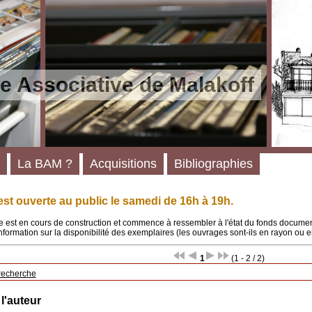
e Associative de Malakoff
La BAM ?
Acquisitions
Bibliographies
st ouverte au public le samedi de 16h à 19h.
 est en cours de construction et commence à ressembler à l'état du fonds documenta
'information sur la disponibilité des exemplaires (les ouvrages sont-ils en rayon ou e
1
(1 - 2 / 2)
recherche
 l'auteur