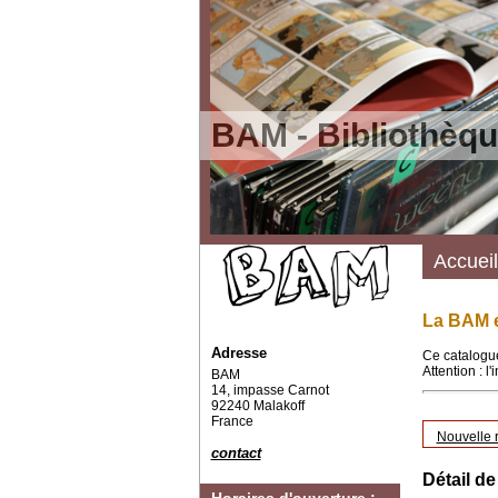
BAM - Bibliothèqu
Accueil
La BAM e
Adresse
Ce catalogue
Attention : l
BAM
14, impasse Carnot
92240 Malakoff
France
Nouvelle 
contact
Détail de