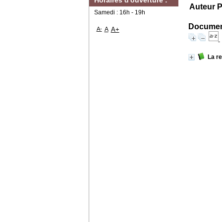
Horaires d'ouverture :
Auteur P
Samedi : 16h - 19h
Document
A-
A
A+
La r