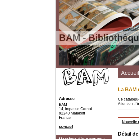
BAM - Bibliothèqu
Accueil
La BAM e
Adresse
Ce catalogue
Attention : l
BAM
14, impasse Carnot
92240 Malakoff
France
Nouvelle 
contact
Détail de