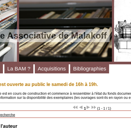
e Associative de Malakoff
La BAM ?
Acquisitions
Bibliographies
st ouverte au public le samedi de 16h à 19h.
 est en cours de construction et commence à ressembler à l'état du fonds documenta
'information sur la disponibilité des exemplaires (les ouvrages sont-ils en rayon ou e
1
(1 - 1 / 1)
recherche
 l'auteur