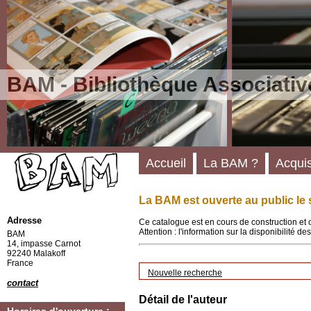
BAM - Bibliothèque Associativ
Accueil
La BAM ?
Acquis
La BAM est ouverte au public le 
Adresse
Ce catalogue est en cours de construction et 
Attention : l'information sur la disponibilité 
BAM
14, impasse Carnot
92240 Malakoff
France
Nouvelle recherche
contact
Détail de l'auteur