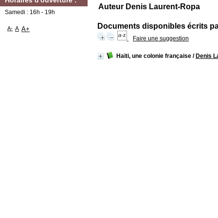
Horaires d'ouverture :
Auteur Denis Laurent-Ropa
Samedi : 16h - 19h
Documents disponibles écrits par
A-
A
A+
Faire une suggestion
Haïti, une colonie française
/
Denis L