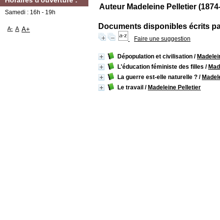
Horaires d'ouverture :
Auteur Madeleine Pelletier (1874
Samedi : 16h - 19h
Documents disponibles écrits par
A-
A
A+
Faire une suggestion
Dépopulation et civilisation
/
Madelein
L'éducation féministe des filles
/
Made
La guerre est-elle naturelle ?
/
Madele
Le travail
/
Madeleine Pelletier