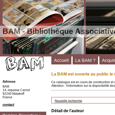
BAM - Bibliothèque Associativ
Accueil
La BAM ?
Acquis
La BAM est ouverte au public le 
Adresse
Ce catalogue est en cours de construction et 
Attention : l'information sur la disponibilité 
BAM
14, impasse Carnot
92240 Malakoff
France
Nouvelle recherche
contact
Détail de l'auteur