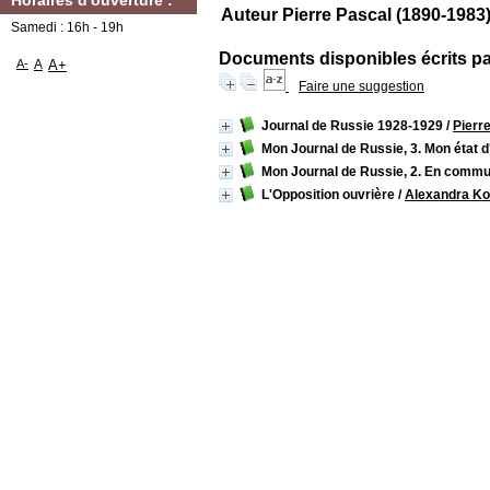
Horaires d'ouverture :
Auteur Pierre Pascal (1890-1983
Samedi : 16h - 19h
Documents disponibles écrits par
A-
A
A+
Faire une suggestion
Journal de Russie 1928-1929
/
Pierr
Mon Journal de Russie, 3. Mon état 
Mon Journal de Russie, 2. En comm
L'Opposition ouvrière
/
Alexandra Kol