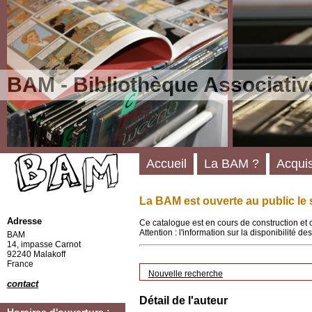
BAM - Bibliothèque Associativ
Accueil
La BAM ?
Acquis
La BAM est ouverte au public le 
Adresse
Ce catalogue est en cours de construction et 
Attention : l'information sur la disponibilité 
BAM
14, impasse Carnot
92240 Malakoff
France
Nouvelle recherche
contact
Détail de l'auteur