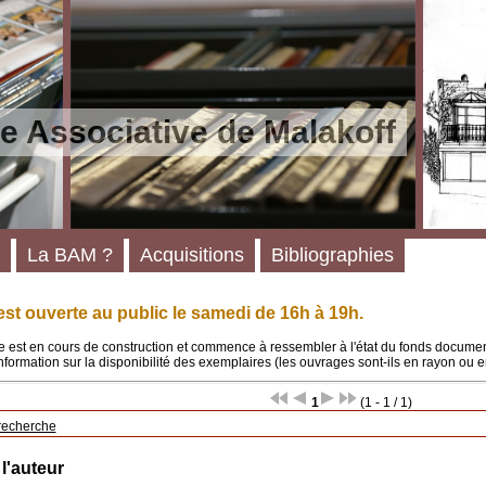
e Associative de Malakoff
La BAM ?
Acquisitions
Bibliographies
st ouverte au public le samedi de 16h à 19h.
 est en cours de construction et commence à ressembler à l'état du fonds documenta
'information sur la disponibilité des exemplaires (les ouvrages sont-ils en rayon ou e
1
(1 - 1 / 1)
recherche
 l'auteur