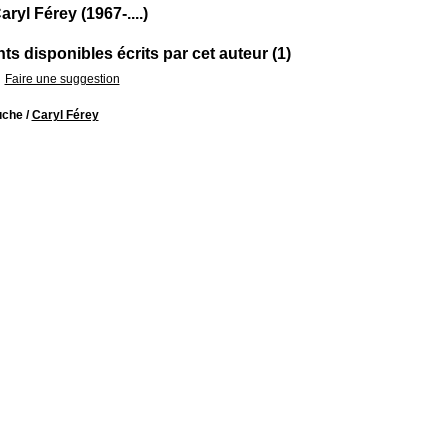
ryl Férey (1967-....)
s disponibles écrits par cet auteur (1)
Faire une suggestion
uche
/
Caryl Férey