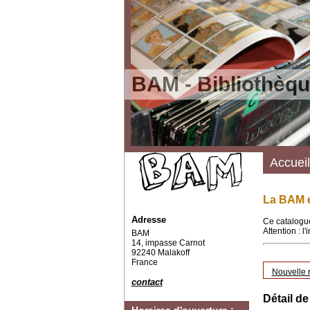
BAM - Bibliothèqu
Accueil
La BAM e
Adresse
Ce catalogue
Attention : l
BAM
14, impasse Carnot
92240 Malakoff
France
Nouvelle 
contact
Détail de