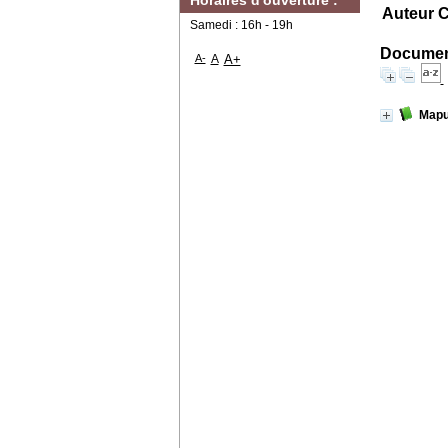
Horaires d'ouverture :
Auteur Ca
Samedi : 16h - 19h
Document
A-
A
A+
Map