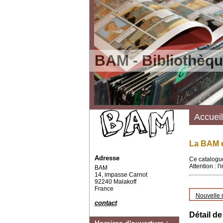
BAM - Bibliothèqu
Accueil
La BAM e
Adresse
Ce catalogue
Attention : l
BAM
14, impasse Carnot
92240 Malakoff
France
Nouvelle 
contact
Détail de