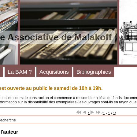
e Associative de Malakoff
La BAM ?
Acquisitions
Bibliographies
st ouverte au public le samedi de 16h à 19h.
 est en cours de construction et commence à ressembler à l'état du fonds documenta
'information sur la disponibilité des exemplaires (les ouvrages sont-ils en rayon ou e
1
(1 - 1 / 1)
recherche
 l'auteur