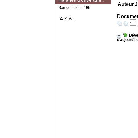
Horaires d'ouverture :
Auteur 
Samedi : 16h - 19h
Document
A-
A
A+
Dével
d'aujourd'hu