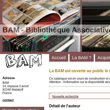
BAM - Bibliothèque Associativ
Accueil
La BAM ?
Acquis
La BAM est ouverte au public le 
Adresse
Ce catalogue est en cours de construction et 
Attention : l'information sur la disponibilité 
BAM
14, impasse Carnot
92240 Malakoff
France
Nouvelle recherche
contact
Détail de l'auteur