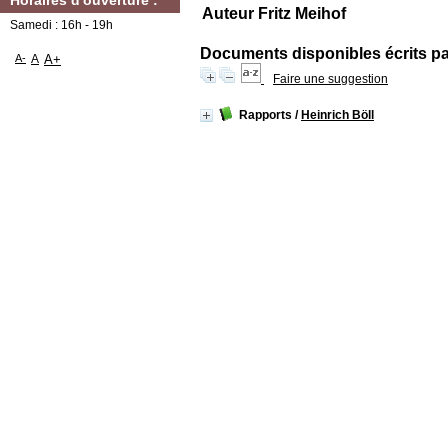
Horaires d'ouverture :
Auteur Fritz Meihof
Samedi : 16h - 19h
Documents disponibles écrits par
A-
A
A+
Faire une suggestion
Rapports
/
Heinrich Böll