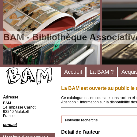
BAM - Bibliothèque Associativ
Accueil
La BAM ?
Acquis
La BAM est ouverte au public le 
Adresse
Ce catalogue est en cours de construction et 
Attention : l'information sur la disponibilité 
BAM
14, impasse Carnot
92240 Malakoff
France
Nouvelle recherche
contact
Détail de l'auteur