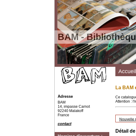
BAM - Bibliothèqu
Accueil
La BAM e
Adresse
Ce catalogue
Attention : l
BAM
14, impasse Carnot
92240 Malakoff
France
Nouvelle 
contact
Détail de