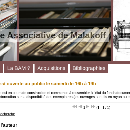
e Associative de Malakoff
La BAM ?
Acquisitions
Bibliographies
st ouverte au public le samedi de 16h à 19h.
 est en cours de construction et commence à ressembler à l'état du fonds documenta
'information sur la disponibilité des exemplaires (les ouvrages sont-ils en rayon ou e
1
(1 - 1 / 1)
recherche
 l'auteur