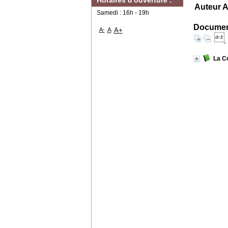
Horaires d'ouverture :
Auteur A
Samedi : 16h - 19h
Document
A-
A
A+
La Co