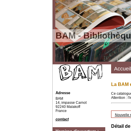
BAM - Bibliothèqu
Accueil
La BAM e
Adresse
Ce catalogue
Attention : l
BAM
14, impasse Carnot
92240 Malakoff
France
Nouvelle 
contact
Détail de