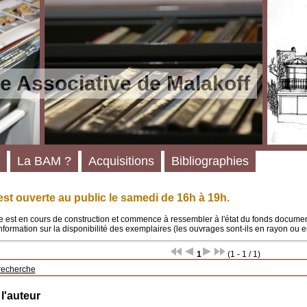
e Associative de Malakoff
La BAM ?
Acquisitions
Bibliographies
st ouverte au public le samedi de 16h à 19h.
 est en cours de construction et commence à ressembler à l'état du fonds documenta
'information sur la disponibilité des exemplaires (les ouvrages sont-ils en rayon ou e
1
(1 - 1 / 1)
recherche
 l'auteur