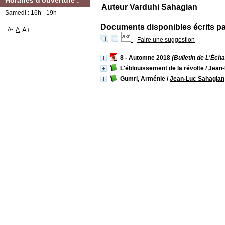
Horaires d'ouverture :
Auteur Varduhi Sahagian
Samedi : 16h - 19h
Documents disponibles écrits par
A-
A
A+
Faire une suggestion
8 - Automne 2018
(Bulletin de L'Éch
L'éblouissement de la révolte
/
Jean-
Gumri, Arménie
/
Jean-Luc Sahagian