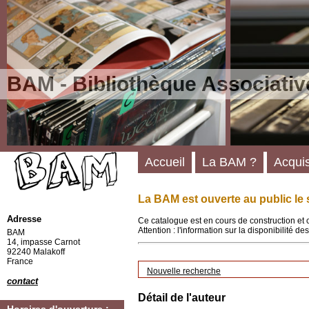
BAM - Bibliothèque Associativ
Accueil
La BAM ?
Acquis
La BAM est ouverte au public le 
Adresse
Ce catalogue est en cours de construction et 
Attention : l'information sur la disponibilité 
BAM
14, impasse Carnot
92240 Malakoff
France
Nouvelle recherche
contact
Détail de l'auteur