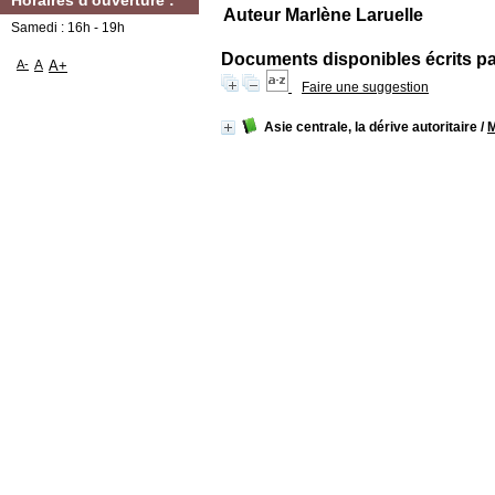
Horaires d'ouverture :
Auteur Marlène Laruelle
Samedi : 16h - 19h
Documents disponibles écrits par
A-
A
A+
Faire une suggestion
Asie centrale, la dérive autoritaire
/
M