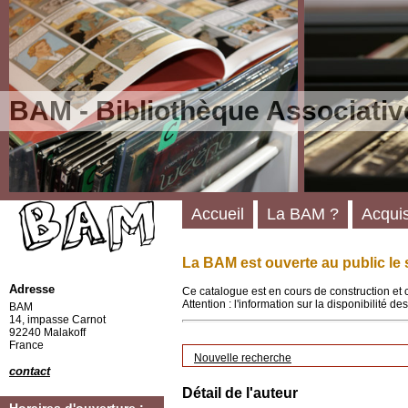
BAM - Bibliothèque Associativ
Accueil
La BAM ?
Acquis
La BAM est ouverte au public le 
Adresse
Ce catalogue est en cours de construction et 
Attention : l'information sur la disponibilité 
BAM
14, impasse Carnot
92240 Malakoff
France
Nouvelle recherche
contact
Détail de l'auteur