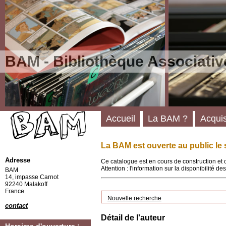
BAM - Bibliothèque Associativ
Accueil
La BAM ?
Acquis
La BAM est ouverte au public le 
Adresse
Ce catalogue est en cours de construction et 
Attention : l'information sur la disponibilité 
BAM
14, impasse Carnot
92240 Malakoff
France
Nouvelle recherche
contact
Détail de l'auteur