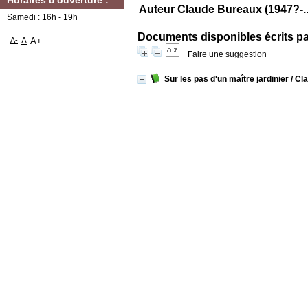
Horaires d'ouverture :
Auteur Claude Bureaux (1947?-...
Samedi : 16h - 19h
Documents disponibles écrits par
A-
A
A+
Faire une suggestion
Sur les pas d'un maître jardinier
/
Cl