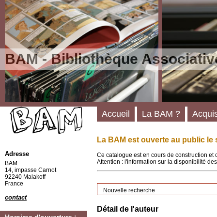
BAM - Bibliothèque Associativ
Accueil
La BAM ?
Acquis
La BAM est ouverte au public le 
Adresse
Ce catalogue est en cours de construction et 
Attention : l'information sur la disponibilité 
BAM
14, impasse Carnot
92240 Malakoff
France
Nouvelle recherche
contact
Détail de l'auteur