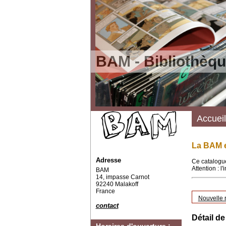
BAM - Bibliothèqu
Accueil
La BAM e
Adresse
Ce catalogue
Attention : l
BAM
14, impasse Carnot
92240 Malakoff
France
Nouvelle 
contact
Détail de