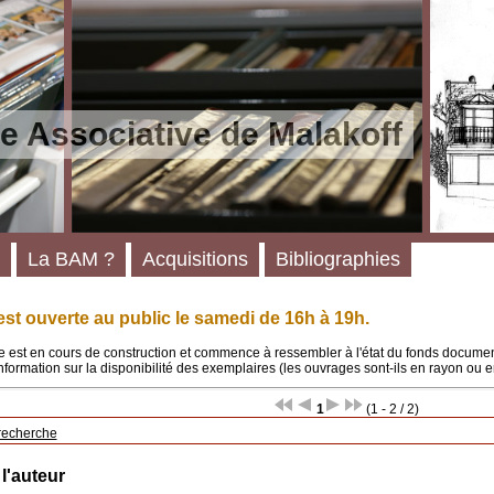
e Associative de Malakoff
La BAM ?
Acquisitions
Bibliographies
st ouverte au public le samedi de 16h à 19h.
 est en cours de construction et commence à ressembler à l'état du fonds documenta
'information sur la disponibilité des exemplaires (les ouvrages sont-ils en rayon ou e
1
(1 - 2 / 2)
recherche
 l'auteur