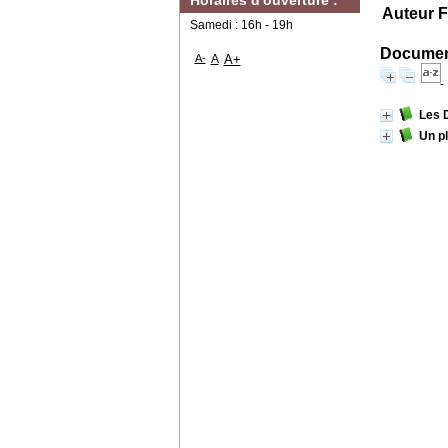
Horaires d'ouverture :
Auteur F
Samedi : 16h - 19h
Document
A-
A
A+
Les 
Un p