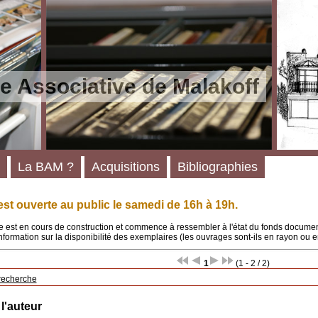
e Associative de Malakoff
La BAM ?
Acquisitions
Bibliographies
st ouverte au public le samedi de 16h à 19h.
 est en cours de construction et commence à ressembler à l'état du fonds documenta
'information sur la disponibilité des exemplaires (les ouvrages sont-ils en rayon ou e
1
(1 - 2 / 2)
recherche
 l'auteur