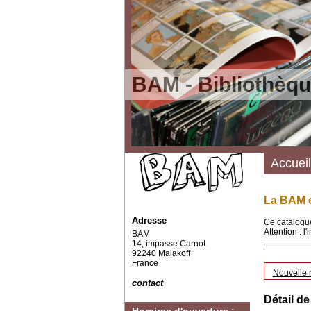
BAM - Bibliothèqu
Accueil
La BAM e
Adresse
Ce catalogue
Attention : l
BAM
14, impasse Carnot
92240 Malakoff
France
Nouvelle 
contact
Détail de