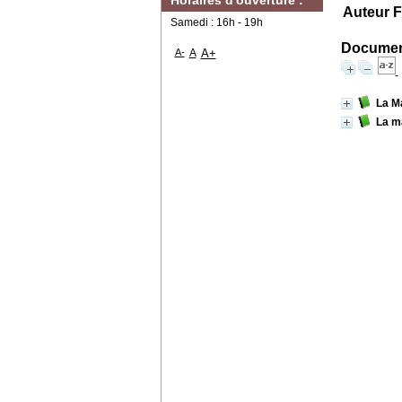
Horaires d'ouverture :
Auteur F
Samedi : 16h - 19h
Document
A-
A
A+
La Ma
La ma