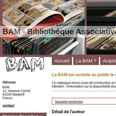
BAM - Bibliothèque Associativ
Accueil
La BAM ?
Acquis
La BAM est ouverte au public le 
Adresse
Ce catalogue est en cours de construction et 
Attention : l'information sur la disponibilité 
BAM
14, impasse Carnot
92240 Malakoff
France
Nouvelle recherche
contact
Détail de l'auteur