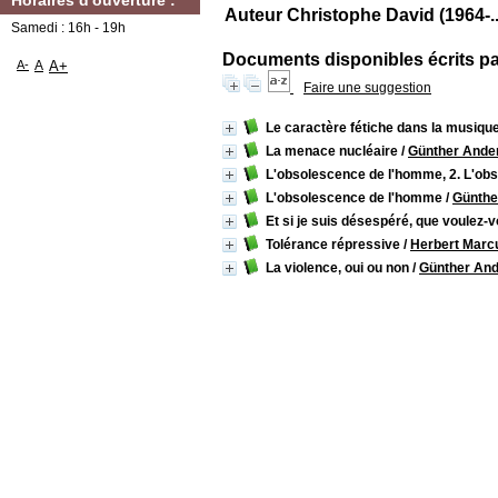
Horaires d'ouverture :
Auteur Christophe David (1964-...
Samedi : 16h - 19h
Documents disponibles écrits par
A-
A
A+
Faire une suggestion
Le caractère fétiche dans la musique
La menace nucléaire
/
Günther Ande
L'obsolescence de l'homme, 2. L'ob
L'obsolescence de l'homme
/
Günthe
Et si je suis désespéré, que voulez-v
Tolérance répressive
/
Herbert Marc
La violence, oui ou non
/
Günther An