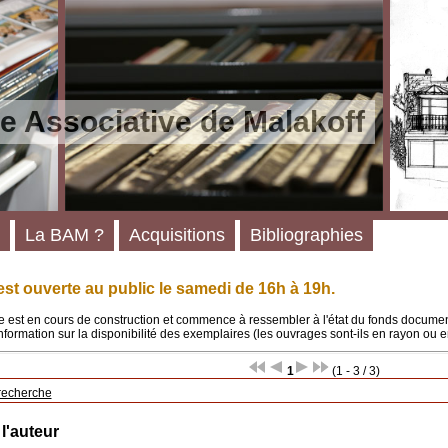
e Associative de Malakoff
La BAM ?
Acquisitions
Bibliographies
st ouverte au public le samedi de 16h à 19h.
 est en cours de construction et commence à ressembler à l'état du fonds documenta
'information sur la disponibilité des exemplaires (les ouvrages sont-ils en rayon ou e
1
(1 - 3 / 3)
recherche
 l'auteur