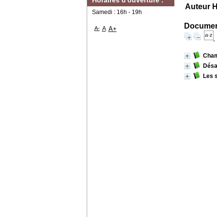
Horaires d'ouverture :
Auteur He
Samedi : 16h - 19h
Document
A-
A
A+
Cham
Désa
Les s