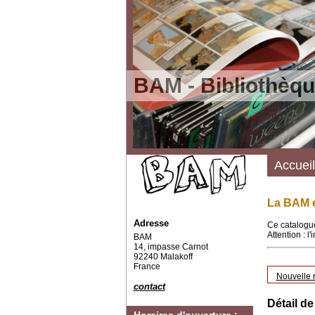
BAM - Bibliothèqu
Accueil
La BAM e
Adresse
Ce catalogue
Attention : l
BAM
14, impasse Carnot
92240 Malakoff
France
Nouvelle 
contact
Détail de