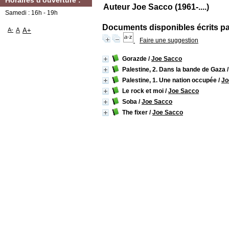
Horaires d'ouverture :
Auteur Joe Sacco (1961-....)
Samedi : 16h - 19h
Documents disponibles écrits par
A-
A
A+
Faire une suggestion
Gorazde
/
Joe Sacco
Palestine, 2. Dans la bande de Gaza
Palestine, 1. Une nation occupée
/
Jo
Le rock et moi
/
Joe Sacco
Soba
/
Joe Sacco
The fixer
/
Joe Sacco