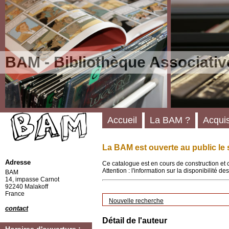
BAM - Bibliothèque Associativ
Accueil
La BAM ?
Acquis
La BAM est ouverte au public le 
Adresse
Ce catalogue est en cours de construction et 
Attention : l'information sur la disponibilité 
BAM
14, impasse Carnot
92240 Malakoff
France
Nouvelle recherche
contact
Détail de l'auteur