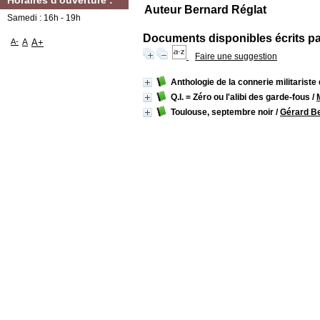
Horaires d'ouverture :
Auteur Bernard Réglat
Samedi : 16h - 19h
Documents disponibles écrits par
A-
A
A+
Faire une suggestion
Anthologie de la connerie militariste
Q.I. = Zéro ou l'alibi des garde-fous
/
Toulouse, septembre noir
/
Gérard B