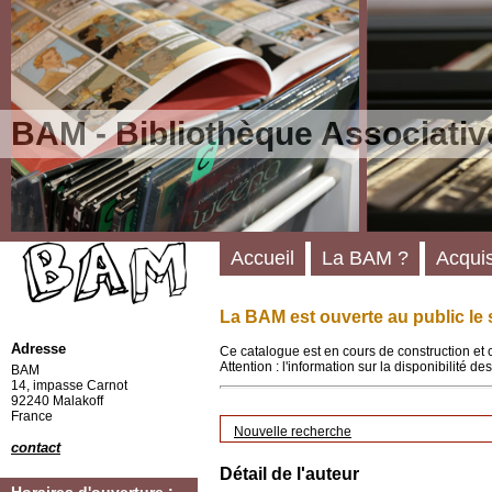
BAM - Bibliothèque Associativ
Accueil
La BAM ?
Acquis
La BAM est ouverte au public le 
Adresse
Ce catalogue est en cours de construction et 
Attention : l'information sur la disponibilité 
BAM
14, impasse Carnot
92240 Malakoff
France
Nouvelle recherche
contact
Détail de l'auteur