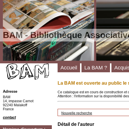
BAM - Bibliothèque Associativ
Accueil
La BAM ?
Acquis
La BAM est ouverte au public le 
Adresse
Ce catalogue est en cours de construction et 
Attention : l'information sur la disponibilité 
BAM
14, impasse Carnot
92240 Malakoff
France
Nouvelle recherche
contact
Détail de l'auteur