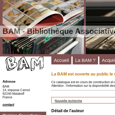
BAM - Bibliothèque Associativ
Accueil
La BAM ?
Acquis
La BAM est ouverte au public le 
Adresse
Ce catalogue est en cours de construction et 
Attention : l'information sur la disponibilité 
BAM
14, impasse Carnot
92240 Malakoff
France
Nouvelle recherche
contact
Détail de l'auteur