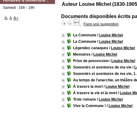
Horaires d'ouverture :
Auteur Louise Michel (1830-1905
Samedi : 16h - 19h
Documents disponibles écrits par
A-
A
A+
Faire une suggestion
La Commune
/
Louise Michel
La Commune
/
Louise Michel
Légendes canaques
/
Louise Michel
Memoires
/
Louise Michel
Prise de possession
/
Louise Michel
Souvenirs et aventures de ma vie
/
L
Souvenirs et aventures de ma vie, 1
Au temps de l'anarchie, un théâtre d
À travers la mort
/
Louise Michel
À travers la vie et la mort
/
Louise Mi
Trois romans
/
Louise Michel
Vive la Commune !
/
Louise Michel