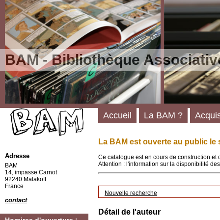
BAM - Bibliothèque Associativ
Accueil
La BAM ?
Acquis
La BAM est ouverte au public le 
Adresse
Ce catalogue est en cours de construction et 
Attention : l'information sur la disponibilité 
BAM
14, impasse Carnot
92240 Malakoff
France
Nouvelle recherche
contact
Détail de l'auteur