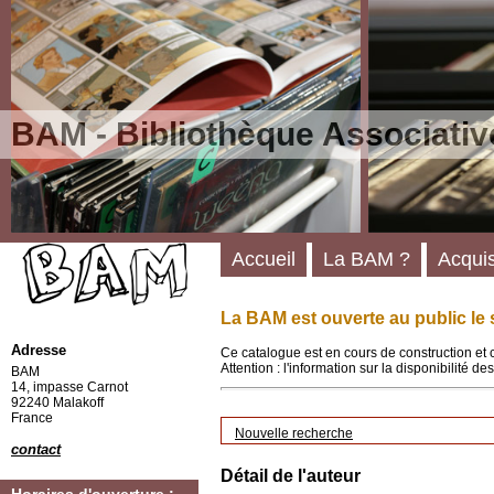
BAM - Bibliothèque Associativ
Accueil
La BAM ?
Acquis
La BAM est ouverte au public le 
Adresse
Ce catalogue est en cours de construction et 
Attention : l'information sur la disponibilité 
BAM
14, impasse Carnot
92240 Malakoff
France
Nouvelle recherche
contact
Détail de l'auteur