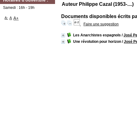
Horaires d'ouverture :
Auteur Philippe Cazal (1953-....)
Samedi : 16h - 19h
Documents disponibles écrits par
A-
A
A+
Faire une suggestion
Les Anarchistes espagnols
/
José Pe
Une révolution pour horizon
/
José Pe