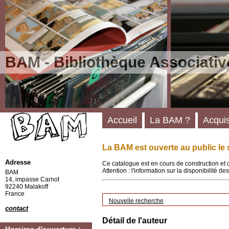
BAM - Bibliothèque Associativ
Accueil
La BAM ?
Acquis
La BAM est ouverte au public le 
Adresse
Ce catalogue est en cours de construction et 
Attention : l'information sur la disponibilité 
BAM
14, impasse Carnot
92240 Malakoff
France
Nouvelle recherche
contact
Détail de l'auteur