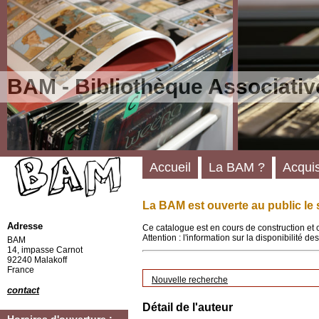
BAM - Bibliothèque Associativ
Accueil
La BAM ?
Acquis
La BAM est ouverte au public le 
Adresse
Ce catalogue est en cours de construction et 
Attention : l'information sur la disponibilité 
BAM
14, impasse Carnot
92240 Malakoff
France
Nouvelle recherche
contact
Détail de l'auteur