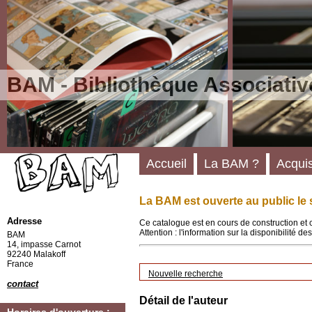
BAM - Bibliothèque Associativ
Accueil
La BAM ?
Acquis
La BAM est ouverte au public le 
Adresse
Ce catalogue est en cours de construction et 
Attention : l'information sur la disponibilité 
BAM
14, impasse Carnot
92240 Malakoff
France
Nouvelle recherche
contact
Détail de l'auteur