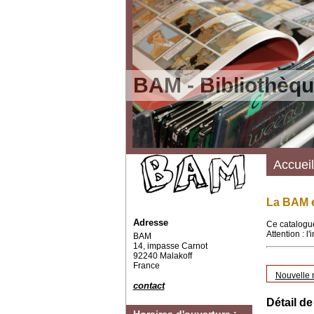
BAM - Bibliothèqu
Accueil
La BAM e
Adresse
Ce catalogue
Attention : l
BAM
14, impasse Carnot
92240 Malakoff
France
Nouvelle 
contact
Détail de