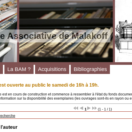
e Associative de Malakoff
La BAM ?
Acquisitions
Bibliographies
st ouverte au public le samedi de 16h à 19h.
 est en cours de construction et commence à ressembler à l'état du fonds documenta
'information sur la disponibilité des exemplaires (les ouvrages sont-ils en rayon ou e
1
(1 - 1 / 1)
recherche
 l'auteur