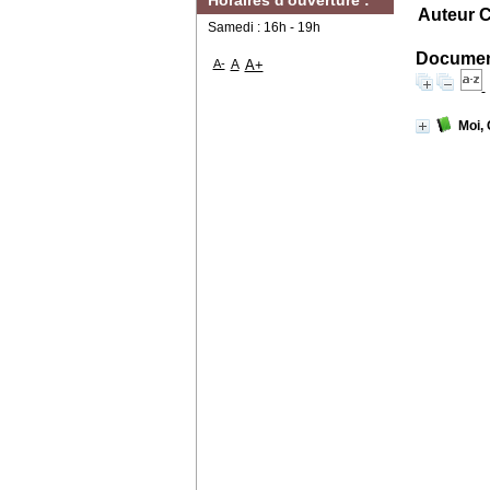
Horaires d'ouverture :
Auteur C
Samedi : 16h - 19h
Document
A-
A
A+
Moi, 