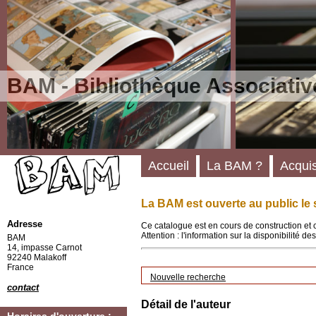
BAM - Bibliothèque Associativ
Accueil
La BAM ?
Acquis
La BAM est ouverte au public le 
Adresse
Ce catalogue est en cours de construction et 
Attention : l'information sur la disponibilité 
BAM
14, impasse Carnot
92240 Malakoff
France
Nouvelle recherche
contact
Détail de l'auteur