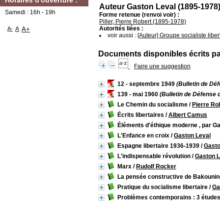
Horaires d'ouverture :
Auteur Gaston Leval (1895-1978
Samedi : 16h - 19h
Forme retenue (renvoi voir) :
Piller, Pierre Robert (1895-1978)
Autorités liées :
A-
A
A+
voir aussi :
[Auteur] Groupe socialiste liber
Documents disponibles écrits par
Faire une suggestion
12 - septembre 1949
(Bulletin de Dé
139 - mai 1960
(Bulletin de Défense 
Le Chemin du socialisme
/
Pierre Rob
Écrits libertaires
/
Albert Camus
Éléments d'éthique moderne , par G
L'Enfance en croix
/
Gaston Leval
Espagne libertaire 1936-1939
/
Gasto
L'indispensable révolution
/
Gaston L
Marx
/
Rudolf Rocker
La pensée constructive de Bakounin
Pratique du socialisme libertaire
/
Ga
Problèmes contemporains : 3 étude