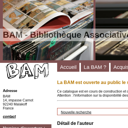
BAM - Bibliothèque Associativ
Accueil
La BAM ?
Acquis
La BAM est ouverte au public le 
Adresse
Ce catalogue est en cours de construction et 
Attention : l'information sur la disponibilité 
BAM
14, impasse Carnot
92240 Malakoff
France
Nouvelle recherche
contact
Détail de l'auteur