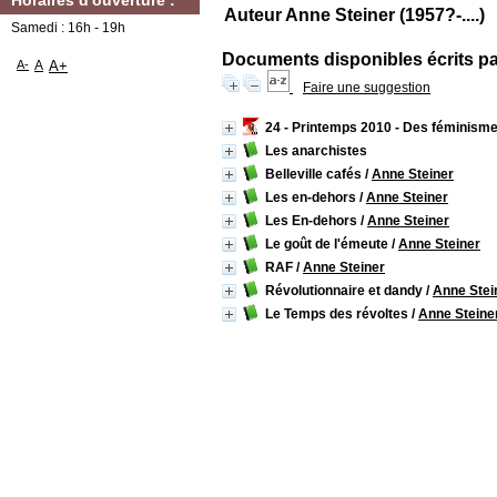
Horaires d'ouverture :
Auteur Anne Steiner (1957?-....)
Samedi : 16h - 19h
Documents disponibles écrits par
A-
A
A+
Faire une suggestion
24 - Printemps 2010 - Des féminismes
Les anarchistes
Belleville cafés
/
Anne Steiner
Les en-dehors
/
Anne Steiner
Les En-dehors
/
Anne Steiner
Le goût de l'émeute
/
Anne Steiner
RAF
/
Anne Steiner
Révolutionnaire et dandy
/
Anne Stei
Le Temps des révoltes
/
Anne Steine