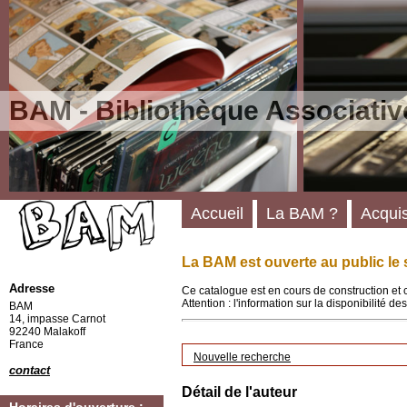
BAM - Bibliothèque Associativ
Accueil
La BAM ?
Acquis
La BAM est ouverte au public le 
Adresse
Ce catalogue est en cours de construction et 
Attention : l'information sur la disponibilité 
BAM
14, impasse Carnot
92240 Malakoff
France
Nouvelle recherche
contact
Détail de l'auteur