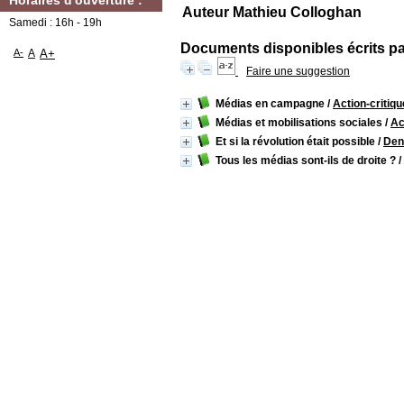
Horaires d'ouverture :
Auteur Mathieu Colloghan
Samedi : 16h - 19h
Documents disponibles écrits par
A-
A
A+
Faire une suggestion
Médias en campagne
/
Action-critiq
Médias et mobilisations sociales
/
Ac
Et si la révolution était possible
/
Den
Tous les médias sont-ils de droite ?
/