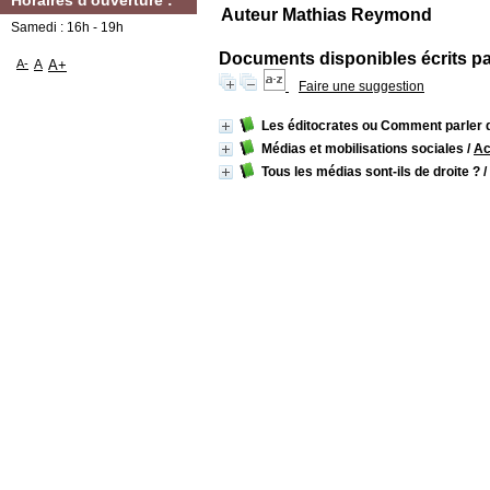
Horaires d'ouverture :
Auteur Mathias Reymond
Samedi : 16h - 19h
Documents disponibles écrits par
A-
A
A+
Faire une suggestion
Les éditocrates ou Comment parler d
Médias et mobilisations sociales
/
Ac
Tous les médias sont-ils de droite ?
/