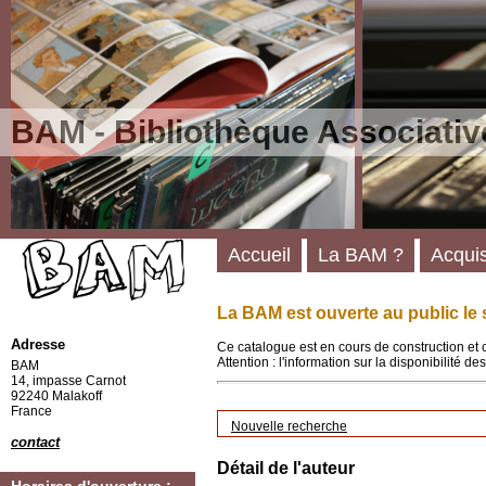
BAM - Bibliothèque Associativ
Accueil
La BAM ?
Acquis
La BAM est ouverte au public le 
Adresse
Ce catalogue est en cours de construction et 
Attention : l'information sur la disponibilité 
BAM
14, impasse Carnot
92240 Malakoff
France
Nouvelle recherche
contact
Détail de l'auteur