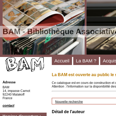
BAM - Bibliothèque Associativ
Accueil
La BAM ?
Acquis
La BAM est ouverte au public le 
Adresse
Ce catalogue est en cours de construction et 
Attention : l'information sur la disponibilité 
BAM
14, impasse Carnot
92240 Malakoff
France
Nouvelle recherche
contact
Détail de l'auteur