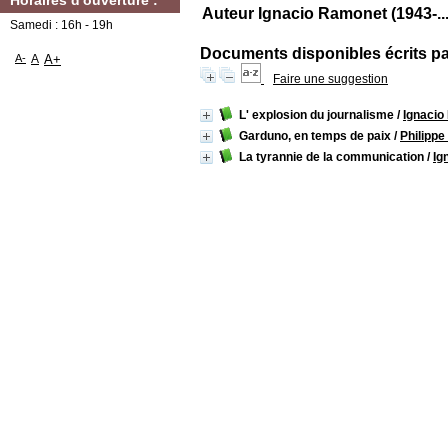
Horaires d'ouverture :
Auteur Ignacio Ramonet (1943-...
Samedi : 16h - 19h
Documents disponibles écrits par
A-
A
A+
Faire une suggestion
L' explosion du journalisme
/
Ignacio
Garduno, en temps de paix
/
Philippe
La tyrannie de la communication
/
Ig