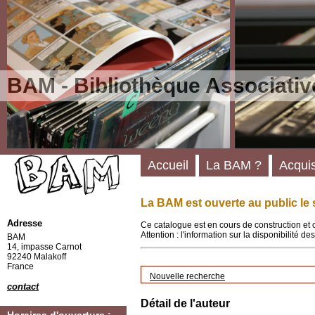
BAM - Bibliothèque Associativ
Accueil
La BAM ?
Acquis
La BAM est ouverte au public le 
Adresse
Ce catalogue est en cours de construction et 
Attention : l'information sur la disponibilité 
BAM
14, impasse Carnot
92240 Malakoff
France
Nouvelle recherche
contact
Détail de l'auteur