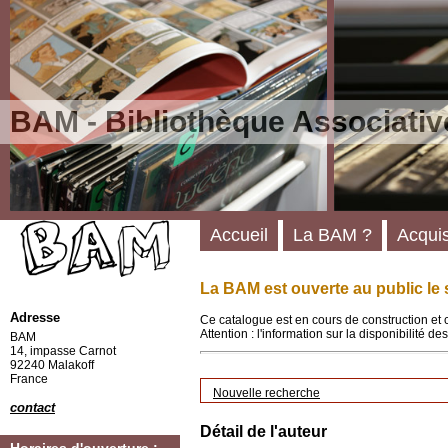
BAM - Bibliothèque Associativ
Accueil
La BAM ?
Acquis
La BAM est ouverte au public le 
Adresse
Ce catalogue est en cours de construction et 
Attention : l'information sur la disponibilité 
BAM
14, impasse Carnot
92240 Malakoff
France
Nouvelle recherche
contact
Détail de l'auteur