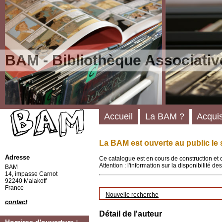
BAM - Bibliothèque Associativ
Accueil
La BAM ?
Acquis
La BAM est ouverte au public le 
Adresse
Ce catalogue est en cours de construction et 
Attention : l'information sur la disponibilité 
BAM
14, impasse Carnot
92240 Malakoff
France
Nouvelle recherche
contact
Détail de l'auteur