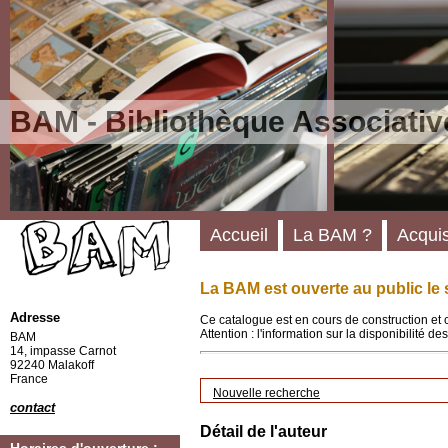
BAM - Bibliothèque Associativ
Accueil
La BAM ?
Acquis
La BAM est ouverte au public le 
Adresse
Ce catalogue est en cours de construction et 
Attention : l'information sur la disponibilité 
BAM
14, impasse Carnot
92240 Malakoff
France
Nouvelle recherche
contact
Détail de l'auteur