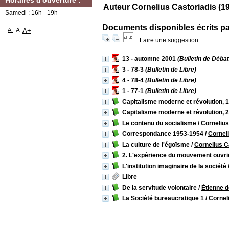
Horaires d'ouverture :
Auteur Cornelius Castoriadis (1
Samedi : 16h - 19h
Documents disponibles écrits par
A-
A
A+
Faire une suggestion
13 - automne 2001
(Bulletin de Débat
3 - 78-3
(Bulletin de Libre)
4 - 78-4
(Bulletin de Libre)
1 - 77-1
(Bulletin de Libre)
Capitalisme moderne et révolution, 1.
Capitalisme moderne et révolution, 
Le contenu du socialisme
/
Cornelius
Correspondance 1953-1954
/
Cornel
La culture de l'égoïsme
/
Cornelius C
2. L'expérience du mouvement ouvri
L'institution imaginaire de la société
Libre
De la servitude volontaire
/
Étienne d
La Société bureaucratique 1
/
Cornel