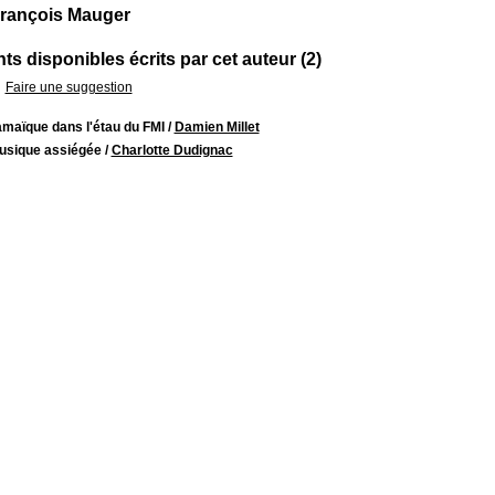
François Mauger
s disponibles écrits par cet auteur (2)
Faire une suggestion
amaïque dans l'étau du FMI
/
Damien Millet
usique assiégée
/
Charlotte Dudignac