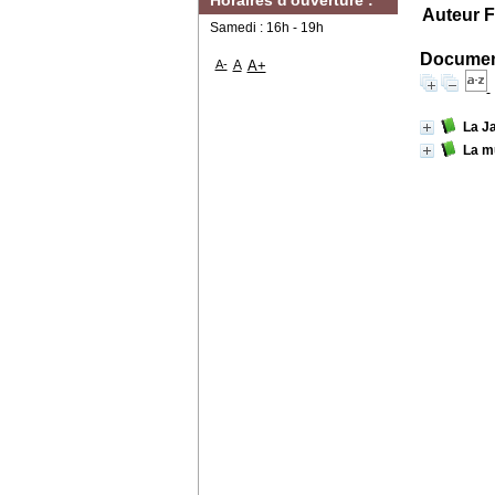
Horaires d'ouverture :
Auteur 
Samedi : 16h - 19h
Document
A-
A
A+
La J
La m