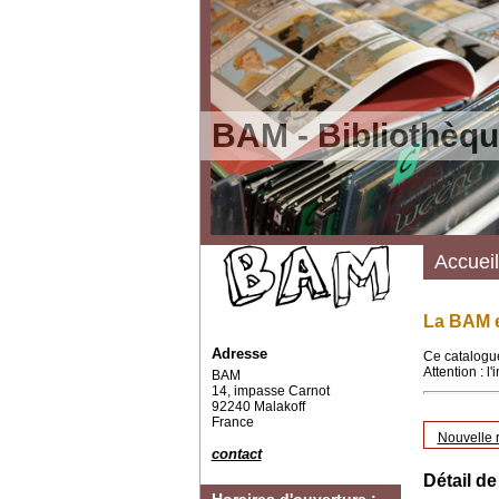
BAM - Bibliothèqu
Accueil
La BAM e
Adresse
Ce catalogue
Attention : l
BAM
14, impasse Carnot
92240 Malakoff
France
Nouvelle 
contact
Détail de