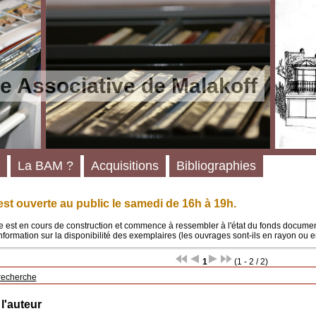
e Associative de Malakoff
La BAM ?
Acquisitions
Bibliographies
st ouverte au public le samedi de 16h à 19h.
 est en cours de construction et commence à ressembler à l'état du fonds documenta
'information sur la disponibilité des exemplaires (les ouvrages sont-ils en rayon ou e
1
(1 - 2 / 2)
recherche
 l'auteur