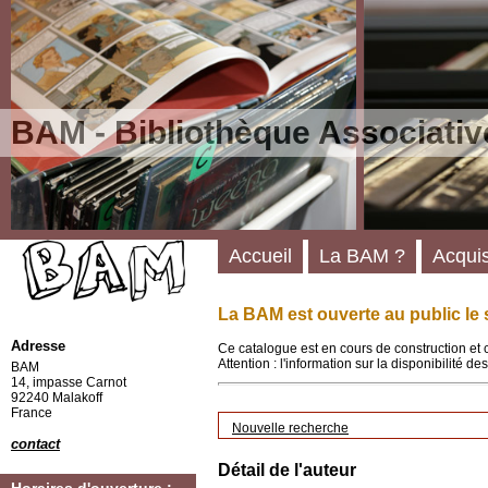
BAM - Bibliothèque Associativ
Accueil
La BAM ?
Acquis
La BAM est ouverte au public le 
Adresse
Ce catalogue est en cours de construction et 
Attention : l'information sur la disponibilité 
BAM
14, impasse Carnot
92240 Malakoff
France
Nouvelle recherche
contact
Détail de l'auteur