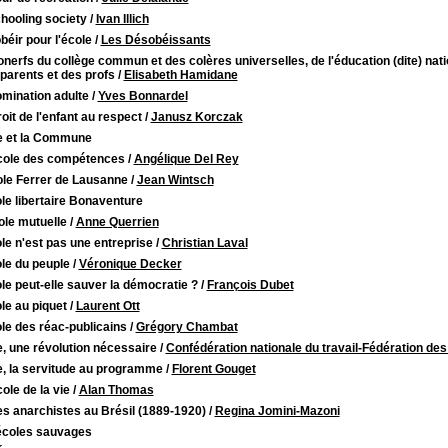
hooling society
/
Ivan Illich
éir pour l'école
/
Les Désobéissants
onerfs du collège commun et des colères universelles, de l'éducation (dite) natio
 parents et des profs
/
Elisabeth Hamidane
mination adulte
/
Yves Bonnardel
oit de l'enfant au respect
/
Janusz Korczak
e et la Commune
école des compétences
/
Angélique Del Rey
ole Ferrer de Lausanne
/
Jean Wintsch
le libertaire Bonaventure
ole mutuelle
/
Anne Querrien
le n'est pas une entreprise
/
Christian Laval
le du peuple
/
Véronique Decker
le peut-elle sauver la démocratie ?
/
François Dubet
le au piquet
/
Laurent Ott
le des réac-publicains
/
Grégory Chambat
, une révolution nécessaire
/
Confédération nationale du travail-Fédération des 
e, la servitude au programme
/
Florent Gouget
cole de la vie
/
Alan Thomas
s anarchistes au Brésil (1889-1920)
/
Regina Jomini-Mazoni
écoles sauvages