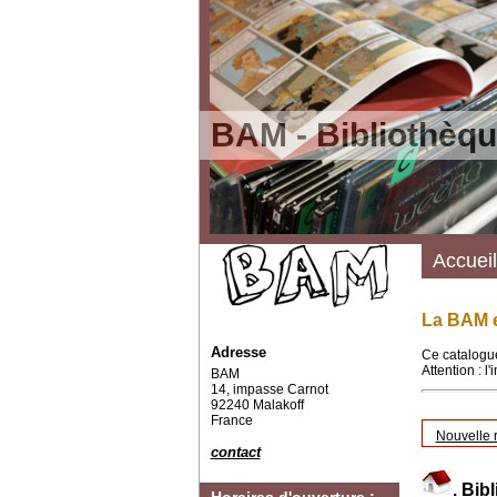
BAM - Bibliothèqu
Accueil
La BAM e
Adresse
Ce catalogue
Attention : l
BAM
14, impasse Carnot
92240 Malakoff
France
Nouvelle 
contact
.
Bibl