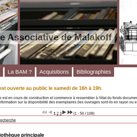
e Associative de Malakoff
La BAM ?
Acquisitions
Bibliographies
st ouverte au public le samedi de 16h à 19h.
 est en cours de construction et commence à ressembler à l'état du fonds documenta
'information sur la disponibilité des exemplaires (les ouvrages sont-ils en rayon ou e
1
2
3
(1 - 50 / 108)
recherche
iothèque principale