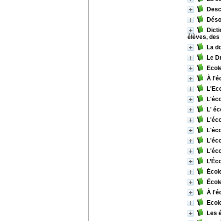
Desc
Désob
Dicti
élèves, des
La do
Le Dr
Ecol
À l'
L'Ec
L'éco
L' éc
L'éco
L'éco
L'éco
L'éco
L’Éco
École
Écol
À l'é
Ecole
Les 