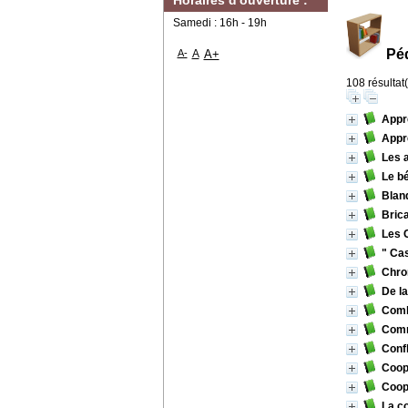
Horaires d'ouverture :
Samedi : 16h - 19h
Pé
A-
A
A+
108 résultat(
Appr
Appre
Les 
Le b
Blanq
Brica
Les 
" Cas
Chro
De la
Comb
Comm
Confl
Coop
Coopé
La co