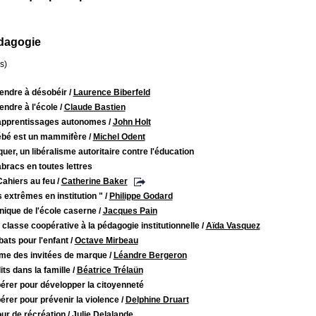
dagogie
s)
endre à désobéir
/
Laurence Biberfeld
ndre à l'école
/
Claude Bastien
apprentissages autonomes
/
John Holt
ébé est un mammifère
/
Michel Odent
uer, un libéralisme autoritaire contre l'éducation
bracs en toutes lettres
Cahiers au feu
/
Catherine Baker
 extrêmes en institution "
/
Philippe Godard
nique de l'école caserne
/
Jacques Pain
 classe coopérative à la pédagogie institutionnelle
/
Aïda Vasquez
ats pour l'enfant
/
Octave Mirbeau
e des invitées de marque
/
Léandre Bergeron
its dans la famille
/
Béatrice Trélaün
érer pour développer la citoyenneté
rer pour prévenir la violence
/
Delphine Druart
ur de récréation
/
Julie Delalande