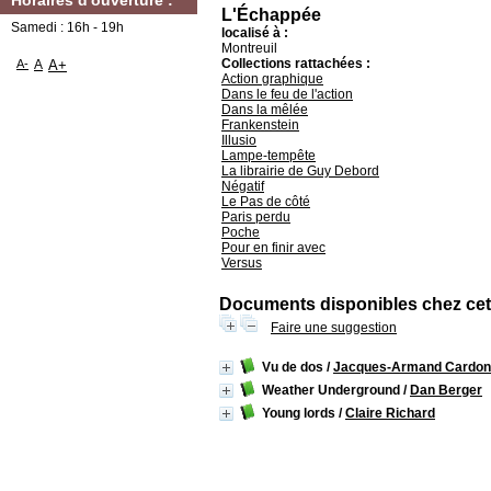
Horaires d'ouverture :
L'Échappée
Samedi : 16h - 19h
localisé à :
Montreuil
Collections rattachées :
A-
A
A+
Action graphique
Dans le feu de l'action
Dans la mêlée
Frankenstein
Illusio
Lampe-tempête
La librairie de Guy Debord
Négatif
Le Pas de côté
Paris perdu
Poche
Pour en finir avec
Versus
Documents disponibles chez cet 
Faire une suggestion
Vu de dos
/
Jacques-Armand Cardon
Weather Underground
/
Dan Berger
Young lords
/
Claire Richard