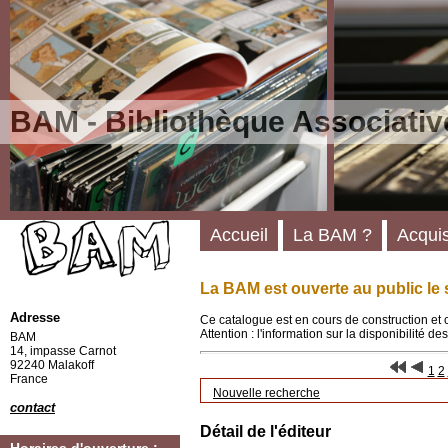
BAM - Bibliothèque Associativ
Accueil
La BAM ?
Acquis
La BAM est ouverte au public le 
Adresse
Ce catalogue est en cours de construction et 
Attention : l'information sur la disponibilité 
BAM
14, impasse Carnot
92240 Malakoff
1
2
France
Nouvelle recherche
contact
Détail de l'éditeur