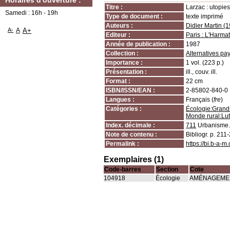
Horaires d'ouverture :
Titre :
Larzac : utopies
Samedi : 16h - 19h
Type de document :
texte imprimé
Auteurs :
Didier Martin (19
A-
A
A+
Editeur :
Paris : L'Harma
Année de publication :
1987
Collection :
Alternatives p
Importance :
1 vol. (223 p.)
Présentation :
ill., couv. ill.
Format :
22 cm
ISBN/ISSN/EAN :
2-85802-840-0
Langues :
Français (
fre
)
Catégories :
Écologie:Grands
Monde rural:Lu
Index. décimale :
711
Urbanisme.
Note de contenu :
Bibliogr. p. 211
Permalink :
https://bi.b-a-
Exemplaires (1)
Code-barres
Section
Cote
104918
Écologie
AMÉNAGEMEN