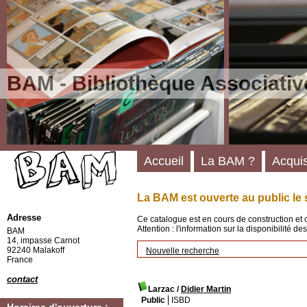
BAM - Bibliothèque Associativ
Accueil
La BAM ?
Acquis
La BAM est ouverte au public le 
Adresse
Ce catalogue est en cours de construction et 
Attention : l'information sur la disponibilité 
BAM
14, impasse Carnot
92240 Malakoff
Nouvelle recherche
France
contact
Larzac
/
Didier Martin
Public
ISBD