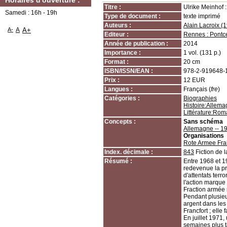
Horaires d'ouverture :
Titre :
Ulrike Meinhof 
Samedi : 16h - 19h
Type de document :
texte imprimé
Auteurs :
Alain Lacroix (19
A-
A
A+
Editeur :
Rennes : Pontc
Année de publication :
2014
Importance :
1 vol. (131 p.)
Format :
20 cm
ISBN/ISSN/EAN :
978-2-919648-
Prix :
12 EUR
Langues :
Français (
fre
)
Catégories :
Biographies
Histoire:Allem
Littérature:Rom
Concepts :
Sans schéma
Allemagne -- 1
Organisations
Rote Armee Fra
Index. décimale :
843
Fiction de 
Résumé :
Entre 1968 et 1
redevenue la p
d'attentats terr
l'action marque
Fraction armée 
Pendant plusieur
argent dans les
Francfort ; elle
En juillet 1971,
semaines plus t