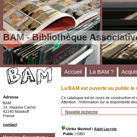
BAM - Bibliothèque Associativ
Accueil
La BAM ?
Acquis
La BAM est ouverte au public le 
Adresse
Ce catalogue est en cours de construction et 
Attention : l'information sur la disponibilité 
BAM
14, impasse Carnot
92240 Malakoff
Nouvelle recherche
France
contact
Ulrike Meinhof
/
Alain Lacroix
Public
ISBD