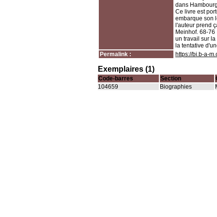
dans Hambourg.
Ce livre est por
embarque son le
l'auteur prend ç
Meinhof. 68-76 
un travail sur l
la tentative d'u
Permalink :
https://bi.b-a-
Exemplaires (1)
Code-barres
Section
104659
Biographies